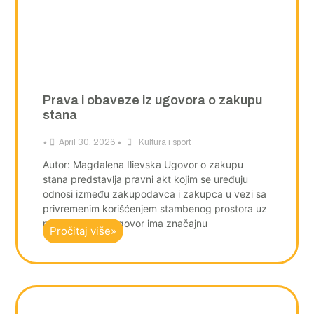
Prava i obaveze iz ugovora o zakupu
stana
•
•
April 30, 2026
Kultura i sport
Autor: Magdalena Ilievska Ugovor o zakupu
stana predstavlja pravni akt kojim se uređuju
odnosi između zakupodavca i zakupca u vezi sa
privremenim korišćenjem stambenog prostora uz
naknadu. Ovaj ugovor ima značajnu
Pročitaj više»