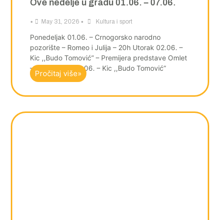
Ove nedelje u gradu 01.06. – 07.06.
•
•
May 31, 2026
Kultura i sport
Ponedeljak 01.06. – Crnogorsko narodno
pozorište – Romeo i Julija – 20h Utorak 02.06. –
Kic ,,Budo Tomović” – Premijera predstave Omlet
– 19h Srijeda 03.06. – Kic ,,Budo Tomović”
Pročitaj više»