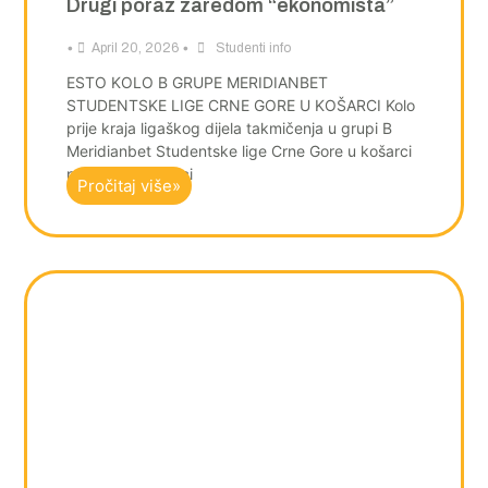
Drugi poraz zaredom “ekonomista”
•
•
April 20, 2026
Studenti info
ESTO KOLO B GRUPE MERIDIANBET
STUDENTSKE LIGE CRNE GORE U KOŠARCI Kolo
prije kraja ligaškog dijela takmičenja u grupi B
Meridianbet Studentske lige Crne Gore u košarci
poznati su putnici
Pročitaj više»