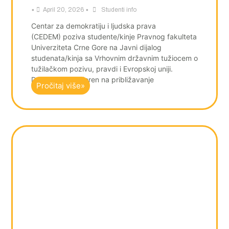
•
•
April 20, 2026
Studenti info
Centar za demokratiju i ljudska prava
(CEDEM) poziva studente/kinje Pravnog fakulteta
Univerziteta Crne Gore na Javni dijalog
studenata/kinja sa Vrhovnim državnim tužiocem o
tužilačkom pozivu, pravdi i Evropskoj uniji.
Događaj je usmjeren na približavanje
Pročitaj više»