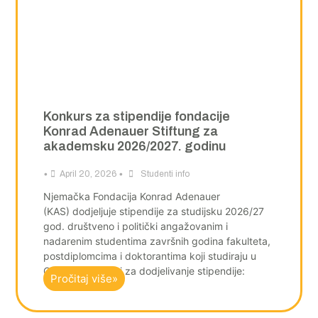
Konkurs za stipendije fondacije
Konrad Adenauer Stiftung za
akademsku 2026/2027. godinu
•
•
April 20, 2026
Studenti info
Njemačka Fondacija Konrad Adenauer
(KAS) dodjeljuje stipendije za studijsku 2026/27
god. društveno i politički angažovanim i
nadarenim studentima završnih godina fakulteta,
postdiplomcima i doktorantima koji studiraju u
Crnoj Gori. Uslovi za dodjelivanje stipendije:
Pročitaj više»