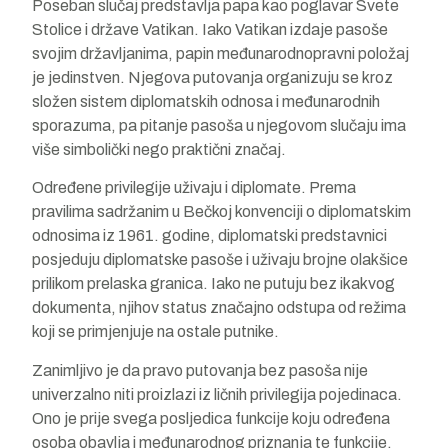
Poseban slučaj predstavlja papa kao poglavar Svete
Stolice i države Vatikan. Iako Vatikan izdaje pasoše
svojim državljanima, papin međunarodnopravni položaj
je jedinstven. Njegova putovanja organizuju se kroz
složen sistem diplomatskih odnosa i međunarodnih
sporazuma, pa pitanje pasoša u njegovom slučaju ima
više simbolički nego praktični značaj.
Određene privilegije uživaju i diplomate. Prema
pravilima sadržanim u Bečkoj konvenciji o diplomatskim
odnosima iz 1961. godine, diplomatski predstavnici
posjeduju diplomatske pasoše i uživaju brojne olakšice
prilikom prelaska granica. Iako ne putuju bez ikakvog
dokumenta, njihov status značajno odstupa od režima
koji se primjenjuje na ostale putnike.
Zanimljivo je da pravo putovanja bez pasoša nije
univerzalno niti proizlazi iz ličnih privilegija pojedinaca.
Ono je prije svega posljedica funkcije koju određena
osoba obavlja i međunarodnog priznanja te funkcije.