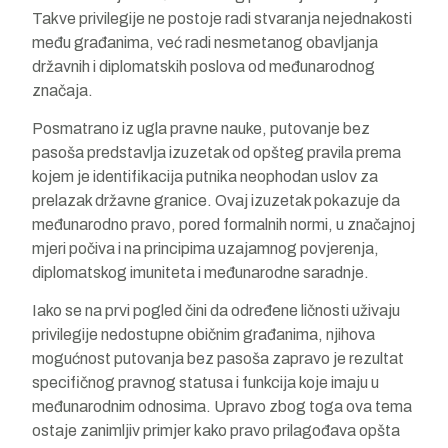
Takve privilegije ne postoje radi stvaranja nejednakosti
među građanima, već radi nesmetanog obavljanja
državnih i diplomatskih poslova od međunarodnog
značaja.
Posmatrano iz ugla pravne nauke, putovanje bez
pasoša predstavlja izuzetak od opšteg pravila prema
kojem je identifikacija putnika neophodan uslov za
prelazak državne granice. Ovaj izuzetak pokazuje da
međunarodno pravo, pored formalnih normi, u značajnoj
mjeri počiva i na principima uzajamnog povjerenja,
diplomatskog imuniteta i međunarodne saradnje.
Iako se na prvi pogled čini da određene ličnosti uživaju
privilegije nedostupne običnim građanima, njihova
mogućnost putovanja bez pasoša zapravo je rezultat
specifičnog pravnog statusa i funkcija koje imaju u
međunarodnim odnosima. Upravo zbog toga ova tema
ostaje zanimljiv primjer kako pravo prilagođava opšta