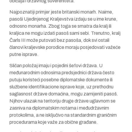
običaja i državnog suvereniteta.
Najpoznatiji primjer jeste britanski monarh. Naime,
pasoši Ujedinjenog Kraljevstva izdaju se u ime krune,
odnosno monarha. Zbog toga se smatra da kralj ili
kraljica ne mogu izdati pasoš sami sebi. Trenutno, kralj
Čarls III može putovati bez pasoša, dok svi ostali
članovi kraljevske porodice moraju posjedovati važeće
putne isprave.
Sličan položaj imaju i pojedini šefovi država. U
međunarodnim odnosima predsjednici država često
putuju koristeći posebne diplomatske dokumente ili
službene identifikacione isprave koje, uz prethodnu
saglasnost države domaćina, mogu zamijeniti pasoš.
Njihov ulazak na teritoriju druge države uglavnom se
zasniva na diplomatskim notama i međudržavnim
protokolima, a ne isključivo na standardnim graničnim
procedurama koje važe za obične građane.