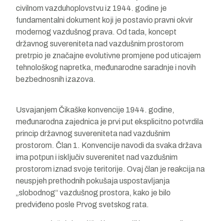
civilnom vazduhoplovstvu iz 1944. godine je
fundamentalni dokument koji je postavio pravni okvir
modernog vazdušnog prava. Od tada, koncept
državnog suvereniteta nad vazdušnim prostorom
pretrpio je značajne evolutivne promjene pod uticajem
tehnološkog napretka, međunarodne saradnje i novih
bezbednosnih izazova.
Usvajanjem Čikaške konvencije 1944. godine,
međunarodna zajednica je prvi put eksplicitno potvrdila
princip državnog suvereniteta nad vazdušnim
prostorom. Član 1. Konvencije navodi da svaka država
ima potpun i isključiv suverenitet nad vazdušnim
prostorom iznad svoje teritorije. Ovaj član je reakcija na
neuspjeh prethodnih pokušaja uspostavljanja
„slobodnog“ vazdušnog prostora, kako je bilo
predviđeno posle Prvog svetskog rata.