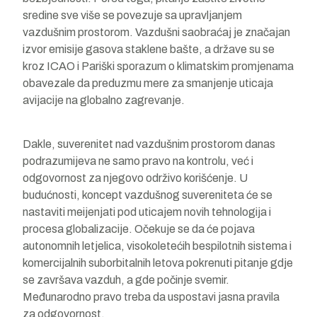
sredine sve više se povezuje sa upravljanjem
vazdušnim prostorom. Vazdušni saobraćaj je značajan
izvor emisije gasova staklene bašte, a države su se
kroz ICAO i Pariški sporazum o klimatskim promjenama
obavezale da preduzmu mere za smanjenje uticaja
avijacije na globalno zagrevanje.
Dakle, suverenitet nad vazdušnim prostorom danas
podrazumijeva ne samo pravo na kontrolu, već i
odgovornost za njegovo održivo korišćenje. U
budućnosti, koncept vazdušnog suvereniteta će se
nastaviti meijenjati pod uticajem novih tehnologija i
procesa globalizacije. Očekuje se da će pojava
autonomnih letjelica, visokoletećih bespilotnih sistema i
komercijalnih suborbitalnih letova pokrenuti pitanje gdje
se završava vazduh, a gde počinje svemir.
Međunarodno pravo treba da uspostavi jasna pravila
za odgovornost,