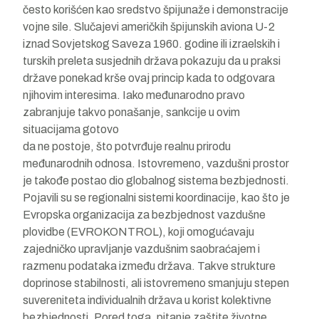
često korišćen kao sredstvo špijunaže i demonstracije
vojne sile. Slučajevi američkih špijunskih aviona U-2
iznad Sovjetskog Saveza 1960. godine ili izraelskih i
turskih preleta susjednih država pokazuju da u praksi
države ponekad krše ovaj princip kada to odgovara
njihovim interesima. Iako međunarodno pravo
zabranjuje takvo ponašanje, sankcije u ovim
situacijama gotovo
da ne postoje, što potvrđuje realnu prirodu
međunarodnih odnosa. Istovremeno, vazdušni prostor
je takođe postao dio globalnog sistema bezbjednosti.
Pojavili su se regionalni sistemi koordinacije, kao što je
Evropska organizacija za bezbjednost vazdušne
plovidbe (EVROKONTROL), koji omogućavaju
zajedničko upravljanje vazdušnim saobraćajem i
razmenu podataka između država. Takve strukture
doprinose stabilnosti, ali istovremeno smanjuju stepen
suvereniteta individualnih država u korist kolektivne
bezbjednosti. Pored toga, pitanje zaštite životne