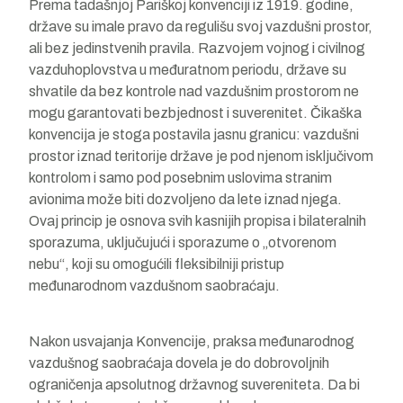
Prema tadašnjoj Pariškoj konvenciji iz 1919. godine,
države su imale pravo da regulišu svoj vazdušni prostor,
ali bez jedinstvenih pravila. Razvojem vojnog i civilnog
vazduhoplovstva u međuratnom periodu, države su
shvatile da bez kontrole nad vazdušnim prostorom ne
mogu garantovati bezbjednost i suverenitet. Čikaška
konvencija je stoga postavila jasnu granicu: vazdušni
prostor iznad teritorije države je pod njenom isključivom
kontrolom i samo pod posebnim uslovima stranim
avionima može biti dozvoljeno da lete iznad njega.
Ovaj princip je osnova svih kasnijih propisa i bilateralnih
sporazuma, uključujući i sporazume o „otvorenom
nebu“, koji su omogućili fleksibilniji pristup
međunarodnom vazdušnom saobraćaju.
Nakon usvajanja Konvencije, praksa međunarodnog
vazdušnog saobraćaja dovela je do dobrovoljnih
ograničenja apsolutnog državnog suvereniteta. Da bi