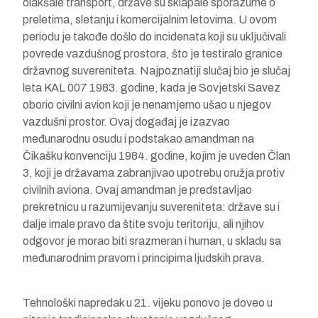
olakšale transport, države su sklapale sporazume o
preletima, sletanju i komercijalnim letovima. U ovom
periodu je takođe došlo do incidenata koji su uključivali
povrede vazdušnog prostora, što je testiralo granice
državnog suvereniteta. Najpoznatiji slučaj bio je slučaj
leta KAL 007 1983. godine, kada je Sovjetski Savez
oborio civilni avion koji je nenamjerno ušao u njegov
vazdušni prostor. Ovaj događaj je izazvao
međunarodnu osudu i podstakao amandman na
Čikašku konvenciju 1984. godine, kojim je uveden Član
3, koji je državama zabranjivao upotrebu oružja protiv
civilnih aviona. Ovaj amandman je predstavljao
prekretnicu u razumijevanju suvereniteta: države su i
dalje imale pravo da štite svoju teritoriju, ali njihov
odgovor je morao biti srazmeran i human, u skladu sa
međunarodnim pravom i principima ljudskih prava.
Tehnološki napredak u 21. vijeku ponovo je doveo u