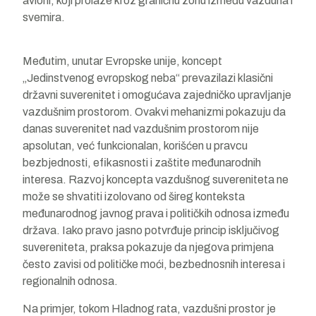
avioni, koji prolaze kroz graničnu zonu između vazduha i
svemira.
Međutim, unutar Evropske unije, koncept
„Jedinstvenog evropskog neba“ prevazilazi klasični
državni suverenitet i omogućava zajedničko upravljanje
vazdušnim prostorom. Ovakvi mehanizmi pokazuju da
danas suverenitet nad vazdušnim prostorom nije
apsolutan, već funkcionalan, korišćen u pravcu
bezbjednosti, efikasnosti i zaštite međunarodnih
interesa. Razvoj koncepta vazdušnog suvereniteta ne
može se shvatiti izolovano od šireg konteksta
međunarodnog javnog prava i političkih odnosa između
država. Iako pravo jasno potvrđuje princip isključivog
suvereniteta, praksa pokazuje da njegova primjena
često zavisi od političke moći, bezbednosnih interesa i
regionalnih odnosa.
Na primjer, tokom Hladnog rata, vazdušni prostor je