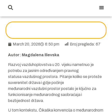
March 20, 2026
6:50 pm
Broj pregleda:
67
Autor: Magdalena Ilievska
Razvoj vazduhoplovstva u 20. vijeku nametnuo je
potrebu za jasnim određivanjem pravnog
statusa vazdušnog prostora. Pitanje koliko se proteže
suverenitet država i gdje počinje
međunarodni vazdušni prostor postalo je ključno za
funkcionisanje međunarodnog saobraćaja i
bezbjednost država.
U tom kontekstu, Čikaška konvencija o međunarodnom