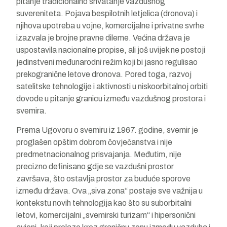
pitanje tradicionalno shvatanje vazdušnog
suvereniteta. Pojava bespilotnih letjelica (dronova) i
njihova upotreba u vojne, komercijalne i privatne svrhe
izazvala je brojne pravne dileme. Većina država je
uspostavila nacionalne propise, ali još uvijek ne postoji
jedinstveni međunarodni režim koji bi jasno regulisao
prekogranične letove dronova. Pored toga, razvoj
satelitske tehnologije i aktivnosti u niskoorbitalnoj orbiti
dovode u pitanje granicu između vazdušnog prostora i
svemira.
Prema Ugovoru o svemiru iz 1967. godine, svemir je
proglašen opštim dobrom čovječanstva i nije
predmetnacionalnog prisvajanja. Međutim, nije
precizno definisano gdje se vazdušni prostor
završava, što ostavlja prostor za buduće sporove
između država. Ova „siva zona“ postaje sve važnija u
kontekstu novih tehnologija kao što su suborbitalni
letovi, komercijalni „svemirski turizam“ i hipersonični