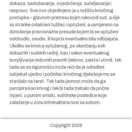
dokaza, saslušavanja, svjedočenja, sučeljavanja i
raspravu. Sve ovo objedinjeno je u težištu krivičnog
postupka – glavnom pretresu kojim rukovodi sud, a čije
su stranke ovlašćeni tužilac i optuženi; a usmjereno na
donošenje pravosnažne presude kojom bi se optuženi
oslobodio, osudio, ili koja bi eventualno bila odbijajuća.
Ukoliko se krivica optuženog, po okončanju svih
dokaznih i sudskih radnji, kao i nakon eventualnog
iscrpljivanja redovnih pravnih ljekova, zaista i utvrdi, tek
tada se sa sigurnošću može reći da je određeni
subjekat ujedno i počinilac krivičnog djela koje mu se
stavljalo na teret. Tek tada javnost može da ga
percipira kao krivog i tek bi tada trebalo da počne
trpjeti, u punom smislu, suštinske posledice koje
zalaženje u zonu kriminaliteta nosi sa sobom.
Copyright 2026