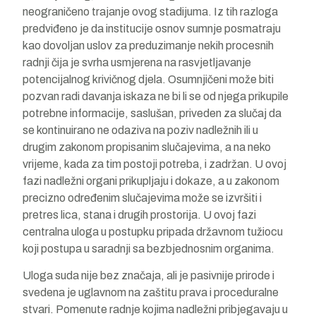
neograničeno trajanje ovog stadijuma. Iz tih razloga
predviđeno je da institucije osnov sumnje posmatraju
kao dovoljan uslov za preduzimanje nekih procesnih
radnji čija je svrha usmjerena na rasvjetljavanje
potencijalnog krivičnog djela. Osumnjičeni može biti
pozvan radi davanja iskaza ne bi li se od njega prikupile
potrebne informacije, saslušan, priveden za slučaj da
se kontinuirano ne odaziva na poziv nadležnih ili u
drugim zakonom propisanim slučajevima, a na neko
vrijeme, kada za tim postoji potreba, i zadržan. U ovoj
fazi nadležni organi prikupljaju i dokaze, a u zakonom
precizno određenim slučajevima može se izvršiti i
pretres lica, stana i drugih prostorija. U ovoj fazi
centralna uloga u postupku pripada državnom tužiocu
koji postupa u saradnji sa bezbjednosnim organima.
Uloga suda nije bez značaja, ali je pasivnije prirode i
svedena je uglavnom na zaštitu prava i proceduralne
stvari. Pomenute radnje kojima nadležni pribjegavaju u