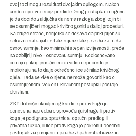
ovoj fazi mogu rezultirati dvojakim epilogom. Nakon
uredno sprovedenog predistražnog postupka, moguće
je da doći do zaključka da nema razloga zbog kojih bi
se osumnjičeni mogao krivično goniti u daljoj proceduri.
Sa druge strane, nerijetko se dešava da prikupljen su
dokazni materijal i ostale mjere dale povoda za to da
osnov sumnje, kao minimalni stepen izvijesnosti, pređe
na ozbiljniji nivo – osnovanu sumnju. Kod osnovane
sumnje prikupljene činjenice vidno neposrednije
impliciraju na to da je određeno lice učinilac krivičnog
djela. Tada se više o njemu ne može govoriti kao o
osumnjičenom, već on u krivičnom postupku postaje
okrivljeni.
ZKP definiše okrivljenog kao lice protiv koga je
donesena napredba o sprovođenju istrage ili protiv
koga je podignuta optužnica, optužni predlog ili
privatna tužba, ili lice protiv koga je pokrenut posebni
postupak za primjenu mjera bezbjednosti obavezno