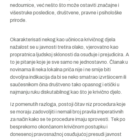
nedoumice, već nešto što može ostaviti značajne i
višestruke posledice, društvene, pravne i psihološke
prirode.
Okarakterisati nekog kao učinioca krivičnog djela
nažalost se u javnosti tretira olako, vjerovatno kao
propratnica ljudskoj sklonosti da osuđuje i prejudicira. A
to je pitanje koje je sve samo ne jednostavno. Članak u
novinama ili neka lokalna priča nije i ne smije biti
dovoljna indikacija da bi se neko smatrao izvršiocem ili
saučesnikom čina društveno tako opasnog i etički u
najmanju ruku diskutabilnog kao što je krivično djelo.
Iz pomenutih razloga, postoji čitav niz procedura koje
se moraju zadovoljiti i nemali broj pravila imperativnih
za način kako se te procedure imaju sprovesti. Tek po
besprekorno okončanom krivičnom postupku i
donesenoj pravosnažnoj osuđujućoj presudi javnost