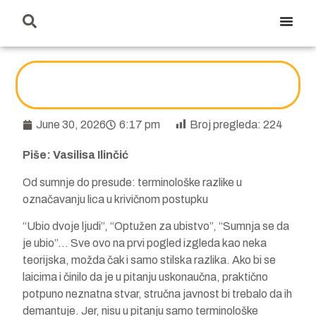
June 30, 2026
6:17 pm
Broj pregleda:
224
Piše: Vasilisa Ilinčić
Od sumnje do presude: terminološke razlike u
označavanju lica u krivičnom postupku
“Ubio dvoje ljudi”, “Optužen za ubistvo”, “Sumnja se da
je ubio”… Sve ovo na prvi pogled izgleda kao neka
teorijska, možda čak i samo stilska razlika. Ako bi se
laicima i činilo da je u pitanju uskonaučna, praktično
potpuno neznatna stvar, stručna javnost bi trebalo da ih
demantuje. Jer, nisu u pitanju samo terminološke