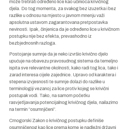
može tretirati određeno lice kao učinioca krivičnog
djela. Do tog momenta, za svakog bez izuzetka i bez
razlike u odnosu na mjesto u javnom mnenju važi
apsolutna ustavom zagarantovana pretpostavka
nevinosti. Ipak, činjenica da je određeno lice u krivičnom
postupku nije bez efekta, prevashodno iz
bezbjednosnih razloga.
Postojanje sumnje da je neko izvršio krivično djelo
upućuje na obavezu pravosudnog sistema da temeljno
ispita sve relevantne okolnosti, kako radi tog lica, tako i
zarad interesa cijele zajednice. Upravo od karaktera i
stepena izvjesnosti te sumnje dolazi do razlike u
terminologiji vezanoj za lice protiv kojeg se krivični
postupak vodi. Tako, na samom početku
rasvjetljavanja potencijalnog krivičnog djela, nailazimo
na termin “osumnjičeni”.
Crnogorski Zakon o krivičnog postupku definiše
osumnjičenog kao lice prema kome je nadležni državni