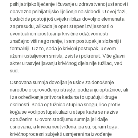
psihijatrijsko liječenje i čuvanje u zdravstvenoj ustanovi i
obavezno psihijatrijsko liječenje na slobodi. U ovoj fazi,
budući da postoji još uvijek ni blizu dovoljno elemenata
za presudu, ali kada je opet stepen izvijesnosti o
eventualnom postojanju krivične odgovornosti
značajno viši nego ranije, i sam postupak je složeniji i
formalniji. Uz to, sada je krivični postupak, u svom
užem i ustaljenom smislu, zaista i pokrenut. Više glavni
akter u rasvjetljavanju krivičnog djela nije tužilac, već
sud.
Osnovana sumnja dovoljan je uslov za donošenje
naredbe o sprovođenju istrage, podizanju optužnice, ali
i za određivanje pritvora kada na to upućuju i druge
okolnosti. Kada optužnica stupi na snagu, lice protiv
koga se vodi postupak ulazi u etapu kada se naziva
optuženim. U ovom stadijumu sumnja je i dalje
osnovana, a krivica neutvrđena, pa su, spram toga,
krivičnoprocesni subjekti usmjereni na izvođenje