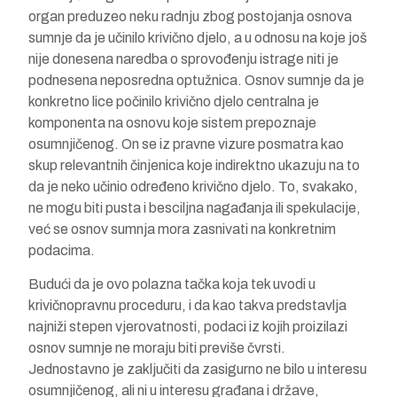
organ preduzeo neku radnju zbog postojanja osnova
sumnje da je učinilo krivično djelo, a u odnosu na koje još
nije donesena naredba o sprovođenju istrage niti je
podnesena neposredna optužnica. Osnov sumnje da je
konkretno lice počinilo krivično djelo centralna je
komponenta na osnovu koje sistem prepoznaje
osumnjičenog. On se iz pravne vizure posmatra kao
skup relevantnih činjenica koje indirektno ukazuju na to
da je neko učinio određeno krivično djelo. To, svakako,
ne mogu biti pusta i besciljna nagađanja ili spekulacije,
već se osnov sumnja mora zasnivati na konkretnim
podacima.
Budući da je ovo polazna tačka koja tek uvodi u
krivičnopravnu proceduru, i da kao takva predstavlja
najniži stepen vjerovatnosti, podaci iz kojih proizilazi
osnov sumnje ne moraju biti previše čvrsti.
Jednostavno je zaključiti da zasigurno ne bilo u interesu
osumnjičenog, ali ni u interesu građana i države,