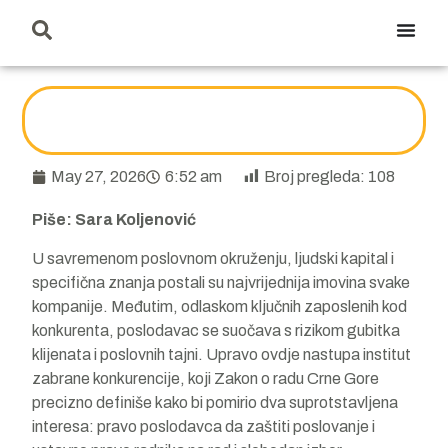
May 27, 2026
6:52 am
Broj pregleda:
108
Piše: Sara
Koljenović
U savremenom poslovnom okruženju, ljudski kapital i
specifična znanja postali su najvrijednija imovina svake
kompanije. Međutim, odlaskom ključnih zaposlenih kod
konkurenta, poslodavac se suočava s rizikom gubitka
klijenata i poslovnih tajni. Upravo ovdje nastupa institut
zabrane konkurencije, koji Zakon o radu Crne Gore
precizno definiše kako bi pomirio dva suprotstavljena
interesa: pravo poslodavca da zaštiti poslovanje i