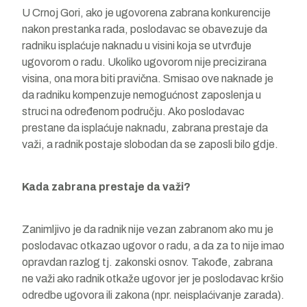
U Crnoj Gori, ako je ugovorena zabrana konkurencije
nakon prestanka rada, poslodavac se obavezuje da
radniku isplaćuje naknadu u visini koja se utvrđuje
ugovorom o radu. Ukoliko ugovorom nije precizirana
visina, ona mora biti pravična. Smisao ove naknade je
da radniku kompenzuje nemogućnost zaposlenja u
struci na određenom području. Ako poslodavac
prestane da isplaćuje naknadu, zabrana prestaje da
važi, a radnik postaje slobodan da se zaposli bilo gdje.
Kada zabrana prestaje da važi?
Zanimljivo je da radnik nije vezan zabranom ako mu je
poslodavac otkazao ugovor o radu, a da za to nije imao
opravdan razlog tj. zakonski osnov. Takođe, zabrana
ne važi ako radnik otkaže ugovor jer je poslodavac kršio
odredbe ugovora ili zakona (npr. neisplaćivanje zarada).