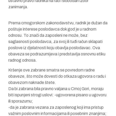
ustavno pravo radnika na rad i slobodan izbor
zanimanja.
Prema crnogorskom zakonodavstvu, radnik je dužan da
poštuje interese poslodavca dok god je u radnom
odnosu. To znači da zaposleni ne može, bez
saglasnosti poslodavca, za svoj ili tuđi račun sklapati
poslove iz djelatnosti koju obavlja poslodavac. Ova
obaveza se podrazumijeva i predstavlja osnovnu etiku
radnog odnosa.
Kršenje ove zabrane smatra se povredom radne
obaveze, što može dovesti do otkaza ugovora o radu i
obavezom naknade štete.
Da bi zabrana bila pravno valjana u Crnoj Gori, moraju
biti ispunjeni strogi uslovi: -ugovorena pisano u ugovoru
ili sporazumu;
-da je zabrana vezana za zaposlenog koji ima pristup
važnim poslovnim informacijama ili posebnim znanjima;