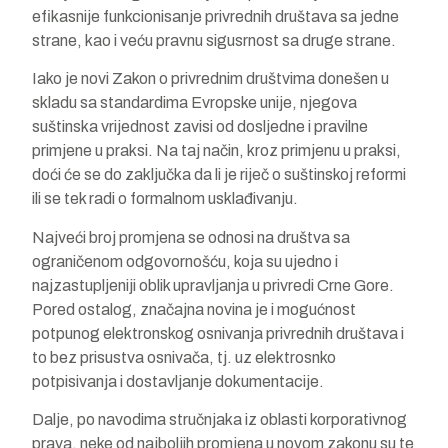
efikasnije funkcionisanje privrednih društava sa jedne
strane, kao i veću pravnu sigusrnost sa druge strane.
Iako je novi Zakon o privrednim društvima donešen u
skladu sa standardima Evropske unije, njegova
suštinska vrijednost zavisi od dosljedne i pravilne
primjene u praksi. Na taj način, kroz primjenu u praksi,
doći će se do zaključka da li je riječ o suštinskoj reformi
ili se tek radi o formalnom usklađivanju.
Najveći broj promjena se odnosi na društva sa
ograničenom odgovornošću, koja su ujedno i
najzastupljeniji oblik upravljanja u privredi Crne Gore.
Pored ostalog, značajna novina je i mogućnost
potpunog elektronskog osnivanja privrednih društava i
to bez prisustva osnivača, tj. uz elektrosnko
potpisivanja i dostavljanje dokumentacije.
Dalje, po navodima stručnjaka iz oblasti korporativnog
prava, neke od najboljih promjena u novom zakonu su te